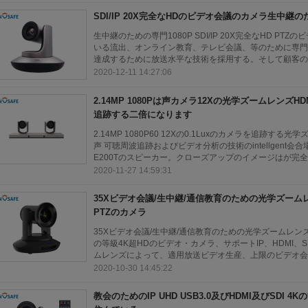
SDI/IP 20X完全なHDのビデオ会議のカメラ生中継
生中継のための専門1080P SDI/IP 20X完全なHD PTZのビ
いる流出、オンライン教育、テレビ会議、等のために専門
達成するために放送水平な技術を採用する。そして顧客の異
2020-12-11 14:27:06
2.14MP 1080Pは声カメラ12Xの光学ズームレンズHDMI 
追跡する二倍になります
2.14MP 1080P60 12Xの0.1Luxのカメラを追跡する光
声 可聴周波追跡およびビデオ分析の技術のintellgent
E200Tのスピーカー。クローズアップのイメージはが完全な
2020-11-27 14:59:31
35Xビデオ会議/生中継/通信教育のための光学ズームレ
PTZのカメラ
35Xビデオ会議/生中継/通信教育のための光学ズームレンズPO
の等級4K超HDのビデオ・カメラ、サポートIP、HDMI、SD
ムレンズによって、適用放送ビデオ生産、上限のビデオ会議
2020-10-30 14:45:22
教会のためのIP UHD USB3.0及びHDMI及びSDI 