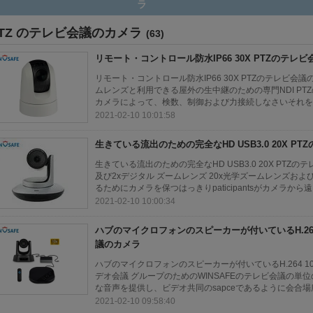
ビ会議のカメラ
TZ のテレビ会議のカメラ
(63)
リモート・コントロール防水IP66 30X PTZのテレ
リモート・コントロール防水IP66 30X PTZのテレビ会議のカメ
ムレンズと利用できる屋外の生中継のための専門NDI PT
カメラによって、検数、制御および力接続しなさいそれをビ
2021-02-10 10:01:58
生きている流出のための完全なHD USB3.0 20X P
生きている流出のための完全なHD USB3.0 20X PTZ
及び2xデジタル ズームレンズ 20x光学ズームレンズおよび2x
るためにカメラを保つはっきりpaticipantsがカメラから遠.
2021-02-10 10:00:34
ハブのマイクロフォンのスピーカーが付いているH.264 
議のカメラ
ハブのマイクロフォンのスピーカーが付いているH.264 10
デオ会議 グループのためのWINSAFEのテレビ会議の単
な音声を提供し、ビデオ共同のsapceであるように会合場所
2021-02-10 09:58:40