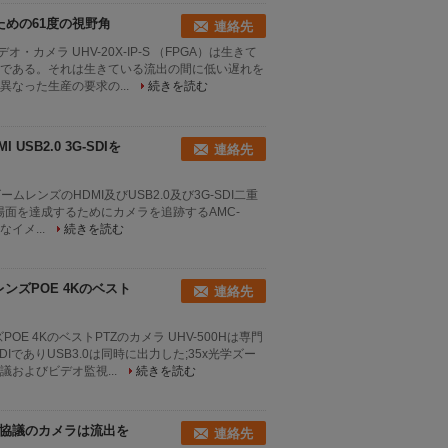
のための61度の視野角
連絡先
デオ・カメラ UHV-20X-IP-S （FPGA）は生きて
である。それは生きている流出の間に低い遅れを
なった生産の要求の...
続きを読む
USB2.0 3G-SDIを
連絡先
学ズームレンズのHDMI及びUSB2.0及び3G-SDI二重
会合場面を達成するためにカメラを追跡するAMC-
イメ...
続きを読む
ンズPOE 4Kのベスト
連絡先
E 4KのベストPTZのカメラ UHV-500Hは専門
IでありUSB3.0は同時に出力した;35x光学ズー
およびビデオ監視...
続きを読む
4Kの協議のカメラは流出を
連絡先