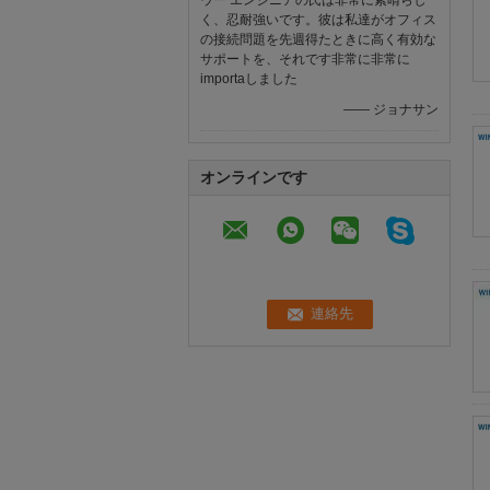
ウー エンジニアの氏は非常に素晴らし
く、忍耐強いです。彼は私達がオフィス
の接続問題を先週得たときに高く有効な
サポートを、それです非常に非常に
importaしました
—— ジョナサン
オンラインです