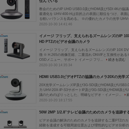
住んでいる
教会のためのIP UHD USB3.0及びHDMI及びSDI 4
最適化を UHV-400-Hは目的上の表面に順位をつけ、表面
る軽いバランスを高める。 ※の優れたカメラの光学 UHV-40
2020-10-30 14:41:46
イメージ フリップ、支えられるズームレンズのIP 10X D
HD PTZのビデオ会議のカメラ
イメージ フリップ、支えられるズームレンズのIP 10X DVI-
徴 ※ H.265の画像圧縮、二重流れ ONVIFと互換性がある※ RT
OSDメニュー、サポート イメージ フリ...
続きを読む
2020-10-30 14:35:34
HDMI USB3.0ビデオPTZの協議のカメラ20Xの光
20X光学ズームレンズIP及び3G-SDI及びHDMI及びUSB
力 UHV-20X-IP-S3サポートIP及び3G-SDI及びHDMI及
議のためのぱりっとした、明確なビデオ・イメージ...
2020-10-20 18:17:55
50W 2MP 1/2.8"テレビ会議のためのカメラを追跡する
ビデオ会議の解決のためのカメラを追跡する二重PTZのカメラ
経験を達成する可聴周波位置および理性的なビデオ分析の