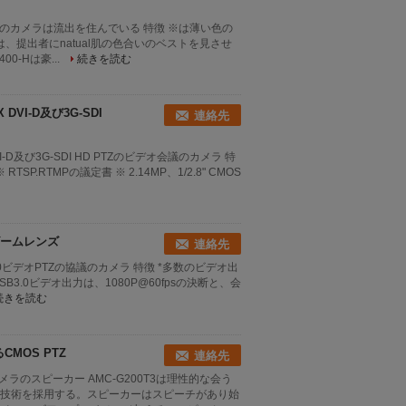
Kの協議のカメラは流出を住んでいる 特徴 ※は薄い色の
は、提出者にnatual肌の色合いのベストを見させ
0-Hは豪...
続きを読む
VI-D及び3G-SDI
連絡先
D及び3G-SDI HD PTZのビデオ会議のカメラ 特
SP.RTMPの議定書 ※ 2.14MP、1/2.8" CMOS
学ズームレンズ
連絡先
3.0ビデオPTZの協議のカメラ 特徴 *多数のビデオ出
びUSB3.0ビデオ出力は、1080P@60fpsの決断と、会
続きを読む
CMOS PTZ
連絡先
のスピーカー AMC-G200T3は理性的な会う
技術を採用する。スピーカーはスピーチがあり始