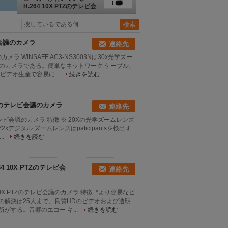
H.264 10X PTZのテレビ会
議のカメラ
ビ会議のカメラ
連絡先
ラ WINSAFE AC3-NS3003Nは30x光学ズー
Zのカメラである。簡単なネットワーク ケーブル、
デオ生産で容易に...
続きを読む
TZのテレビ会議のカメラ
連絡先
のテレビ会議のカメラ 特徴 ※ 20Xの光学ズームレンズ
デジタル ズームレンズはpaticipantsを検出す
..
続きを読む
10X PTZのテレビ会
連絡先
X PTZのテレビ会議のカメラ 特徴: *より容易なビ
位の解決は25人まで、良質HDのビデオおよび透明
がする。音響のエコー キ...
続きを読む