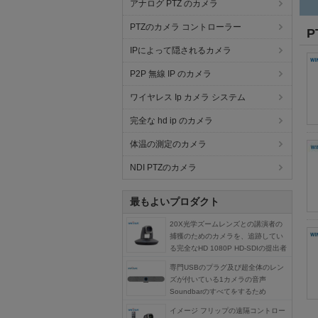
アナログ PTZ のカメラ
PTZのカメラ コントローラー
P
IPによって隠されるカメラ
P2P 無線 IP のカメラ
ワイヤレス Ip カメラ システム
完全な hd ip のカメラ
体温の測定のカメラ
NDI PTZのカメラ
最もよいプロダクト
20X光学ズームレンズとの講演者の
捕獲のためのカメラを、追跡してい
る完全なHD 1080P HD-SDIの提出者
専門USBのプラグ及び超全体のレン
ズが付いている1カメラの音声
Soundbarのすべてをするため
イメージ フリップの遠隔コントロー