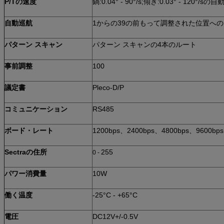
P/Tの速度
鍋:0.04° - 90°/s;傾き:0.03° - 120°/
自動巡航
1からの39の前もって調整された位置へ
パターン スキャン
パターン スキャンの4本のルート
事前調整
100
議定書
Pleco-D/P
コミュニケーション
RS485
ボード・レート
1200bps、2400bps、4800bps、9600bps
Sectraの住所
255
0 -
パワー消費量
10W
働く温度
-25°C - +65°C
電圧
DC12V+/-0.5V