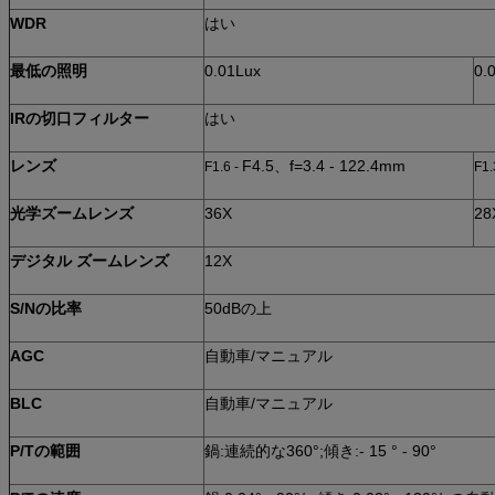
WDR
はい
最低の照明
0.01Lux
0.
IRの切口フィルター
はい
レンズ
F4.5、f=3.4 - 122.4mm
F1.6 -
F1.
光学ズームレンズ
36X
28
デジタル ズームレンズ
12X
S/Nの比率
50dBの上
AGC
自動車/マニュアル
BLC
自動車/マニュアル
P/Tの範囲
鍋:連続的な360°;傾き:- 15 ° - 90°