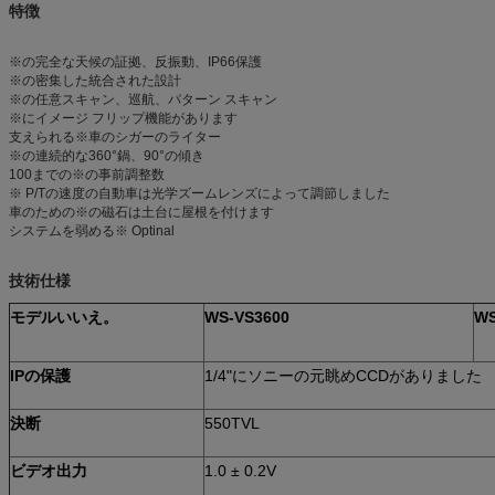
特徴
※の完全な天候の証拠、反振動、IP66保護
※の密集した統合された設計
※の任意スキャン、巡航、パターン スキャン
※にイメージ フリップ機能があります
支えられる※車のシガーのライター
※の連続的な360°鍋、90°の傾き
100までの※の事前調整数
※ P/Tの速度の自動車は光学ズームレンズによって調節しました
車のための※の磁石は土台に屋根を付けます
システムを弱める※ Optinal
技術仕様
モデルいいえ。
WS-VS3600
WS
IPの保護
1/4"にソニーの元眺めCCDがありました
決断
550TVL
ビデオ出力
1.0 ± 0.2V