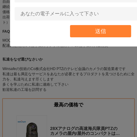
自由な修理のための2年
継続的協力の顧客のための寿命サービス
価格言葉:EXWの工場
出荷条件:によって明白によって（DHL/FedEx/TNT/UPS/EMS/Chinaのポス
ト）、空気または海
送信
FAQ
MOQ:サンプルのための1pc、サンプル順序の後の少なくとも10pcs
配達調達期間:3-5仕事日のサンプル順序、7-15仕事日の大量注文
私達をなぜ選びなさいか
Winsafeの技術のCo株式会社HD PTZのテレビ会議のカメラの製造業者です
私達は最も満足なサービスをあなたが必要とするプロダクトを見つけるために全
力を、私達与えます尽くします
多くを学ぶために私達に連絡して下さい
歓迎私達の工場を訪問する
最高の価格で
28Xアナログの高速海兵隊員PTZの
カメラの屋内/屋外のコンパクトは設