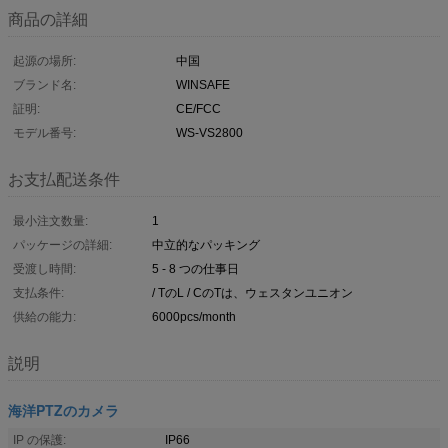
商品の詳細
起源の場所:
中国
ブランド名:
WINSAFE
証明:
CE/FCC
モデル番号:
WS-VS2800
お支払配送条件
最小注文数量:
1
パッケージの詳細:
中立的なパッキング
受渡し時間:
5 - 8 つの仕事日
支払条件:
/ TのL / CのTは、ウェスタンユニオン
供給の能力:
6000pcs/month
説明
海洋PTZのカメラ
IP の保護:
IP66