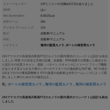
イメージセンサー:
1/4"にソニーの元眺めCCDがありました
WDR:
はい
Min.illumination:
0.0015Lux
光学ズーム:
28x
デジタル ズームレンズ:
12x
BLC:
自動車/マニュアル
AGC:
自動車/マニュアル
海洋の監視カメラ
ボートの保安用カメラ
ハイライト:
,
28Xアナログの高速海兵隊員PTZのカメラの屋内/屋外のコンパクトは設計を統合
しました 特徴 ※の完全な天候の証拠、反振動、IP66保護※の密集した統合され
た設計※の任意スキャン、巡航、パターン スキャン※にイメージ フリップ機能
があります支えられる※車のシガーのライター※の連続的な360°鍋、90°の傾き
100までの※の事前調整数※ P/Tの速度の自動車は光学ズームレンズによって調
節しました車のための※の磁石は土...
ボートの保安用カメラ
海洋の監視カメラ
海洋の保安用カメラ
札:
,
,
28Xアナログの高速海兵隊員PTZのカメラの屋内/屋外のコンパクトは設計を統合
しました