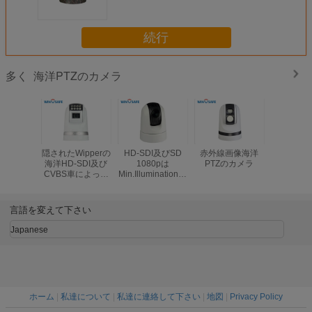
計を統合しました
続行
海洋PTZのカメラ
多く
隠されたWipperの
HD-SDI及びSD
赤外線画像海洋
耐候性が
海洋HD-SDI及び
1080pは
PTZのカメラ
隊員PTZ
CVBS車によって
Min.Illuminationの
取付けられるPTZ
IP66 IR車PTZのカ
のカメラ
メラを0.0008ルク
ス防水します
言語を変えて下さい
Japanese
ホーム
|
私達について
|
私達に連絡して下さい
|
地図
|
Privacy Policy