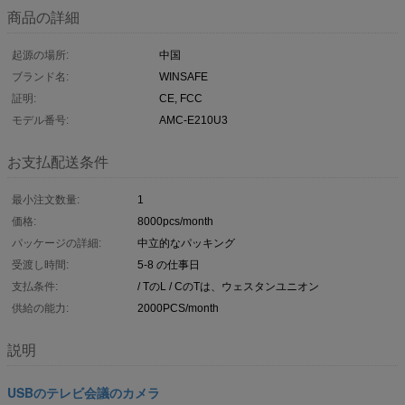
商品の詳細
起源の場所:
中国
ブランド名:
WINSAFE
証明:
CE, FCC
モデル番号:
AMC-E210U3
お支払配送条件
最小注文数量:
1
価格:
8000pcs/month
パッケージの詳細:
中立的なパッキング
受渡し時間:
5-8 の仕事日
支払条件:
/ TのL / CのTは、ウェスタンユニオン
供給の能力:
2000PCS/month
説明
USBのテレビ会議のカメラ