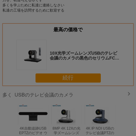
多くを学ぶために私達に連絡しなさい
私達の工場を訪問するために歓迎する
最高の価格で
10X光学ズームレンズUSBのテレビ
会議のカメラの黒色のセリウムFCC
の証明
続行
USBのテレビ会議のカメラ
多く
4K自動追跡USB
8MP 4K 12Xの光
4K IP NDI USBの
1つのUS
EPTZのビデオ ウ
学ズームレンズ
テレビ会議PTZの
オ ウェ