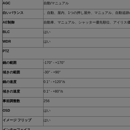
AGC
自動/マニュアル
白いバランス
、自動、屋内、1つの押し屋外、マニュアル、自動追跡
AE制御
自動車、マニュアル、シャッター優先順位、アイリス
BLC
はい
WDR
はい
PTZ
鍋の範囲
-170° - +170°
傾きの範囲
-30° - +90°
鍋の速度
0.1° - +120°/s
傾きの速度
0.1° - +80°/s
事前調整数
256
OSD
はい
イメージ フリップ
はい
インターフェイス