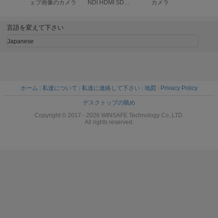
ェブ画像のカメラ
NDI HDMI SDI
カメラ
Soundba
USBの会議のカメ
べ
ラ
言語を変えて下さい
Japanese
ホーム
|
私達について
|
私達に連絡して下さい
|
地図
|
Privacy Policy
デスクトップの眺め
Copyright © 2017 - 2026 WINSAFE Technology Co.,LTD.
All rights reserved.