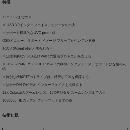
特徴
72.5°FOVまでの※
※ USB 3.0インターフェイス、生データの出力
※サポート標準的なUVC prorocol
OSDメニュー、サポート イメージ フリップが付いている※
IRの遠隔comtrollerと来られる※
※は標準的なVISCA及びPelcoの通信プロトコルを支える
※ RS232IN/IR RS232OUT/RS485の制御インタフェース、サポートひな菊の花
輪
※特別な機械PTZのドライブは、精密な位置を保障する
※は余分DVI-Dビデオ インターフェイスを提供する
12X Optacalのズームレンズ、12Xデジタル ズームレンズまでの※
1080p60 HDのビデオ フォーマットまでの※
技術仕様