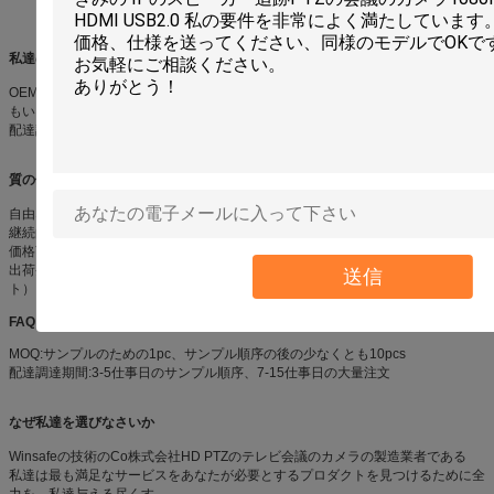
私達のサービス
OEMサービス:私達は私達の顧客のためのOEMおよびODMサービスを提供して
もいい
配達調達期間:3-5仕事日のサンプル順序、7-15仕事日の大量注文
質の保証
自由な修理のための2年
継続的だった協力の顧客のための寿命サービス
価格言葉:EXWの工場
出荷条件:によって明白によって（DHL/FedEx/TNT/UPS/EMS/Chinaのポス
送信
ト）、空気または海
FAQ
MOQ:サンプルのための1pc、サンプル順序の後の少なくとも10pcs
配達調達期間:3-5仕事日のサンプル順序、7-15仕事日の大量注文
なぜ私達を選びなさいか
Winsafeの技術のCo株式会社HD PTZのテレビ会議のカメラの製造業者である
私達は最も満足なサービスをあなたが必要とするプロダクトを見つけるために全
力を、私達与える尽くす