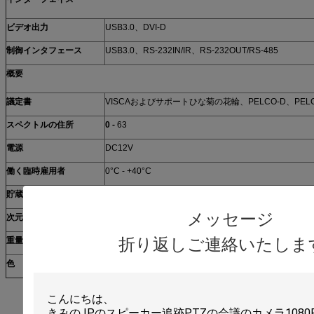
ビデオ出力
USB3.0、DVI-D
制御インタフェース
USB3.0、RS-232IN/IR、RS-232OUT/RS-485
概要
議定書
VISCAおよびサポートひな菊の花輪、PELCO-D、PELC
スペクトルの住所
0 -
63
電源
DC12V
働く臨時雇用者
0°C - +40°C
貯蔵の臨時雇用者
-20°C - +60°C
メッセージ
次元
243mm x 145mm x 163mm
折り返しご連絡いたしま
重量
1.2KG
色
灰色