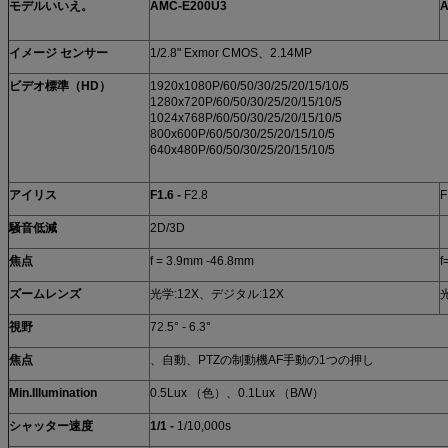
モデルいいえ。
AMC-E200U3
A
イメージ センサー
1/2.8" Exmor CMOS、2.14MP
ビデオ標準（HD）
1920x1080P/60/50/30/25/20/15/10/5
1280x720P/60/50/30/25/20/15/10/5
1024x768P/60/50/30/25/20/15/10/5
800x600P/60/50/30/25/20/15/10/5
640x480P/60/50/30/25/20/15/10/5
アイリス
F1.6 -
F2.8
F
騒音低減
2D/3D
焦点
f = 3.9mm -46.8mm
f
ズームレンズ
光学:12X、デジタル:12X
視野
72.5° - 6.3°
焦点
、自動、PTZの制動機AF手動の1つの押し
Min.Illumination
0.5Lux （色）、0.1Lux （B/W）
シャッター速度
1/1 -
1/10,000s