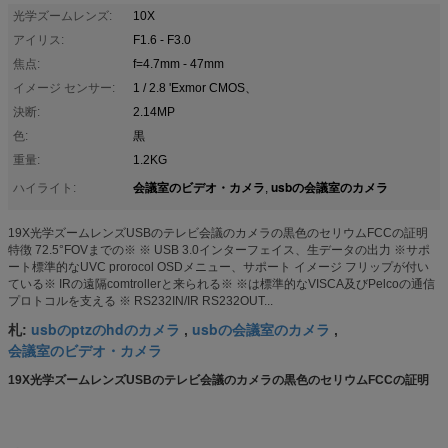
光学ズームレンズ:
10X
アイリス:
F1.6 - F3.0
焦点:
f=4.7mm - 47mm
イメージ センサー:
1 / 2.8 'Exmor CMOS、
決断:
2.14MP
色:
黒
重量:
1.2KG
会議室のビデオ・カメラ
usbの会議室のカメラ
ハイライト:
,
19X光学ズームレンズUSBのテレビ会議のカメラの黒色のセリウムFCCの証明
特徴 72.5°FOVまでの※ ※ USB 3.0インターフェイス、生データの出力 ※サポ
ート標準的なUVC prorocol OSDメニュー、サポート イメージ フリップが付い
ている※ IRの遠隔comtrollerと来られる※ ※は標準的なVISCA及びPelcoの通信
プロトコルを支える ※ RS232IN/IR RS232OUT...
usbのptzのhdのカメラ
usbの会議室のカメラ
札:
,
,
会議室のビデオ・カメラ
19X光学ズームレンズUSBのテレビ会議のカメラの黒色のセリウムFCCの証明